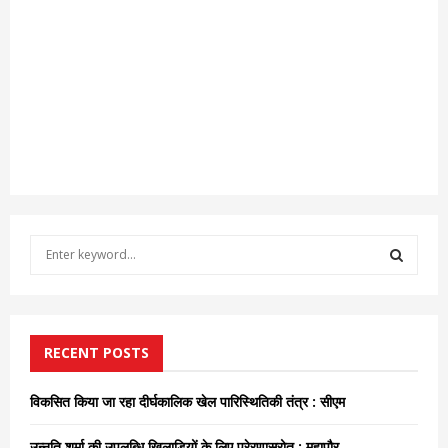
S
e
a
S
r
c
E
h
RECENT POSTS
f
A
o
विकसित किया जा रहा दीर्घकालिक खेल पारिस्थितिकी तंत्र : सीएम
r
R
:
उन्नति शर्मा की उपलब्धि खिलाड़ियों के लिए प्रेरणास्रोत : महापौर