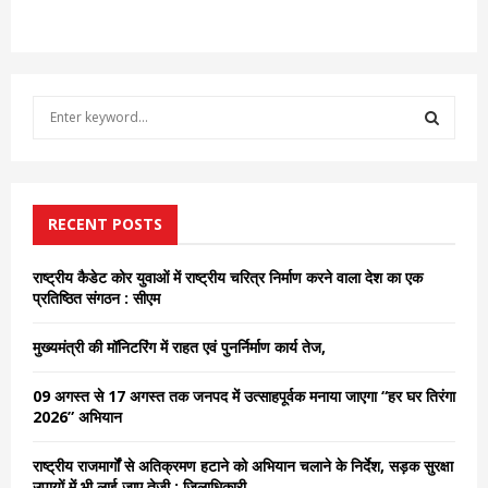
S
e
a
S
r
c
E
h
RECENT POSTS
f
A
o
राष्ट्रीय कैडेट कोर युवाओं में राष्ट्रीय चरित्र निर्माण करने वाला देश का एक
r
R
प्रतिष्ठित संगठन : सीएम
:
C
मुख्यमंत्री की मॉनिटरिंग में राहत एवं पुनर्निर्माण कार्य तेज,
H
09 अगस्त से 17 अगस्त तक जनपद में उत्साहपूर्वक मनाया जाएगा “हर घर तिरंगा
2026” अभियान
राष्ट्रीय राजमार्गों से अतिक्रमण हटाने को अभियान चलाने के निर्देश, सड़क सुरक्षा
उपायों में भी लाई जाए तेजी : जिलाधिकारी