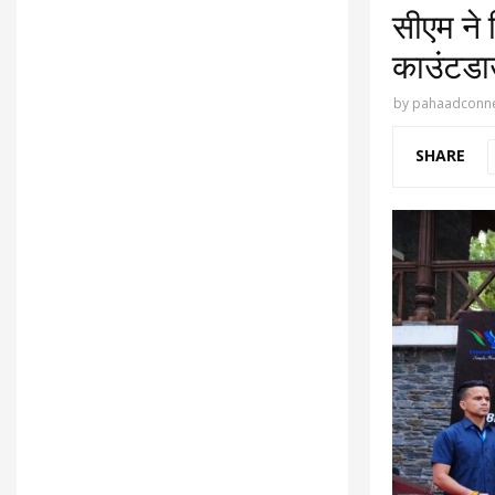
सीएम ने 
काउंटडा
by
pahaadconne
SHARE