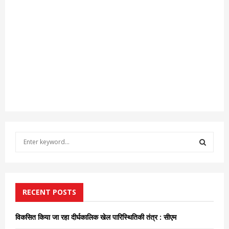
S
e
a
S
r
c
E
h
RECENT POSTS
f
A
o
विकसित किया जा रहा दीर्घकालिक खेल पारिस्थितिकी तंत्र : सीएम
r
R