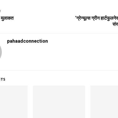
T
ी मुलाकत
‘ग्रेन्यूल्स ग्रीन हार्टफुल
सं
pahaadconnection
STS