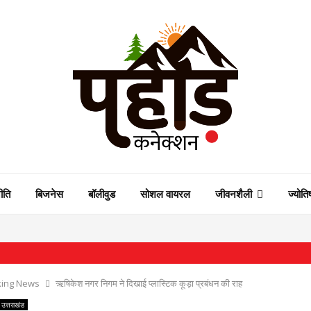
ीति
बिजनेस
बॉलीवुड
सोशल वायरल
जीवनशैली
ज्योति
⇝
king News
ऋषिकेश नगर निगम ने दिखाई प्लास्टिक कूड़ा प्रबंधन की राह
उत्तराखंड