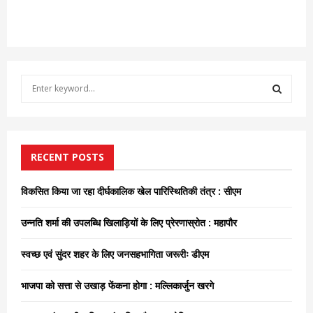
S
e
a
S
r
c
E
h
RECENT POSTS
f
A
o
विकसित किया जा रहा दीर्घकालिक खेल पारिस्थितिकी तंत्र : सीएम
r
R
:
उन्नति शर्मा की उपलब्धि खिलाड़ियों के लिए प्रेरणास्रोत : महापौर
C
स्वच्छ एवं सुंदर शहर के लिए जनसहभागिता जरूरीः डीएम
H
भाजपा को सत्ता से उखाड़ फेंकना होगा : मल्लिकार्जुन खरगे