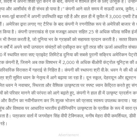
 विदेश में अपनी शिक्षा पूरी करने के बाद, कंपनी में शामिल होने के लिए उत्सुक हैं। उन्हों
कृपा और आशीर्वाद से ही संभव हो पाया है।” कंपनी आने वाले समय में सऊदी अरब, कुवैत,
मध्य-पूर्व बाजारों में अपनी उपस्थिति बढ़ा रही है और हाल ही में कुवैत में 3,000 एचपी 
 हैं। अमेरिका द्वारा लगाए गए टैरिफ के बाद कंपनी ने रणनीतिक रूप से अमेरिकी बाजार से
कस किया है। कंपनी उत्तराखंड से एक मजबूत आधार सहित 25 से अधिक फील्ड सर्विस इंज
टीम भी तैनात करती है, जो दुनिया भर के ग्राहकों को सहायता प्रदान करती है। सतत विकास
न वर्षों में अपने सभी उत्पादन संयंत्रों को एकीकृत कर पूरी तरह सौर ऊर्जा आधारित संचाल
0 में स्थापित सारा साए प्राइवेट लिमिटेड दुनिया की सबसे पुरानी सक्रिय अमेरिकन पेट्रो
 कंपनी है, जिसने अब तक विश्वभर में 2,000 से अधिक बीओपी कंट्रोल यूनिट्स की आपू
रिवारिक विरासत में गहराई से निहित है। कंपनी की स्थापना श्री वी.के. धवन ने की थ
र श्री सुमित धवन के नेतृत्व में आगे बढ़ाया जा रहा है। दून स्कूल, देहरादून और ह्यूस्टन 
सुमित धवन ने नवाचार, स्थिरता और वैश्विक उत्कृष्टता पर स्पष्ट ध्यान केंद्रित करते हुए सं
ों को परिवार मानने की परंपरा को आगे बढ़ाते हुए, कंपनी ने हाल ही में उत्कृष्ट प्रदर्शन कर
ा और कैंटीन का नवीनीकरण कर निःशुल्क भोजन को प्रसाद स्वरूप उपलब्ध कराया। यह 
पहुंच और विश्वास पर आधारित भारतीय इंजीनियरिंग उत्कृष्टता के प्रतीक के रूप में सारा ए
 है। पत्रकार वार्ता में जगमोहन सिंह वीपी टेक्निकल, मनीष मेहरा वीपी कमर्शियल, डीवी 
 रहे।
Advertisement