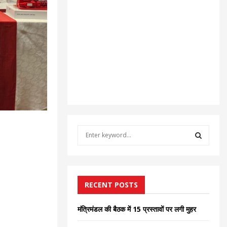
S
e
a
S
r
c
E
h
RECENT POSTS
f
A
o
मंत्रिमंडल की बैठक में 15 प्रस्तावों पर लगी मुहर
r
R
: