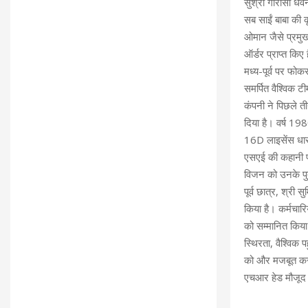
सुश्री गौरीसा धवन,
सब साईं बाबा की 
ओमान जैसे प्रमुख 
ऑर्डर प्राप्त किए
मध्य-पूर्व पर फो
समर्पित वैश्विक 
कंपनी ने पिछले ती
दिया है। वर्ष 198
16D लाइसेंस धारक
एसएई की कहानी पा
विजन को उनके पुत्
पूर्व छात्र, श्री 
किया है। कर्मचारिय
को सम्मानित किय
स्थिरता, वैश्विक 
को और मजबूत करता
एचआर हेड मौजूद