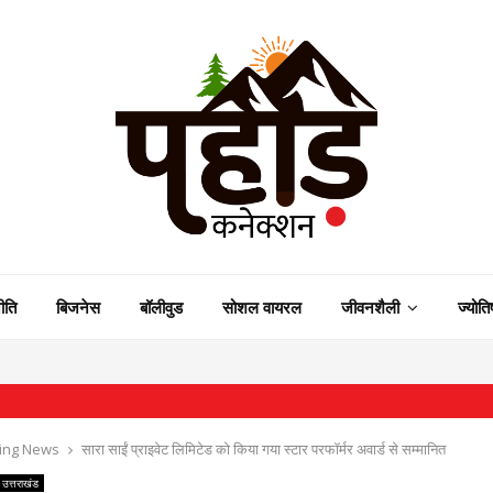
ीति
बिजनेस
बॉलीवुड
सोशल वायरल
जीवनशैली
ज्योति
⇝ मंत्र
ing News
सारा साईं प्राइवेट लिमिटेड को किया गया स्टार परफॉर्मर अवार्ड से सम्मानित
उत्तराखंड