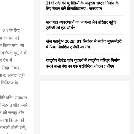
21वीं सदी की चुनौतियों के अनुरूप राष्ट्र निर्माण के
C
लिए तैयार करें विश्वविद्यालय : राज्यपाल
H
यातायात व्यवस्थाओं का जायजा लेने हरिद्वार पहुंचे
एडीजी लॉ एंड ऑर्डर
23–24 के लिए
 यह सम्मान नई
खेल महाकुंभ 2026ः 01 सितंबर से सजेगा मुख्यमंत्री
दान किया गया, जो
चेम्पियनशिपशिप ट्रॉफी का मंच
रौपदी मुर्मू ने भी
देने में
राष्ट्रीय कैडेट कोर युवाओं में राष्ट्रीय चरित्र निर्माण
करने वाला देश का एक प्रतिष्ठित संगठन : सीएम
री पीयूष गोयल,
ा के अध्यक्ष श्री
 लिमिटेड के
इंजीनियरिंग समाधान
़ी मेहनत और हमारे
गदान को सराहा और
े बताया कि उनकी
कि उनकी छोटी बेटी,