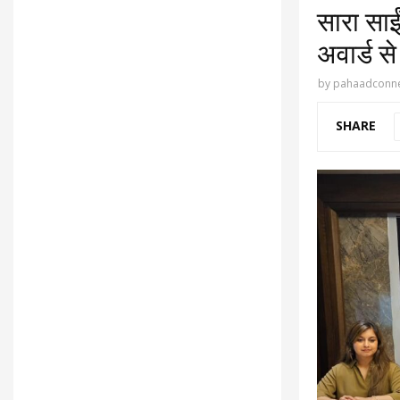
सारा साई
अवार्ड स
by
pahaadconne
SHARE