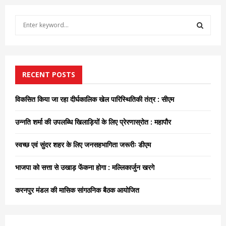
S
e
a
S
r
c
E
h
RECENT POSTS
f
A
o
विकसित किया जा रहा दीर्घकालिक खेल पारिस्थितिकी तंत्र : सीएम
r
R
:
उन्नति शर्मा की उपलब्धि खिलाड़ियों के लिए प्रेरणास्रोत : महापौर
C
स्वच्छ एवं सुंदर शहर के लिए जनसहभागिता जरूरीः डीएम
H
भाजपा को सत्ता से उखाड़ फेंकना होगा : मल्लिकार्जुन खरगे
करनपुर मंडल की मासिक सांगठनिक बैठक आयोजित