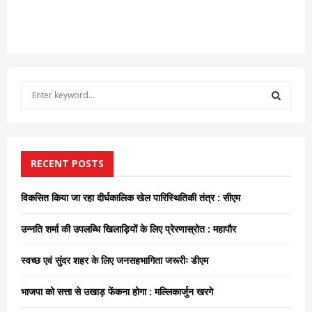
S
e
a
S
r
c
E
h
RECENT POSTS
f
A
o
विकसित किया जा रहा दीर्घकालिक खेल पारिस्थितिकी तंत्र : सीएम
r
R
:
उन्नति शर्मा की उपलब्धि खिलाड़ियों के लिए प्रेरणास्रोत : महापौर
C
स्वच्छ एवं सुंदर शहर के लिए जनसहभागिता जरूरीः डीएम
H
भाजपा को सत्ता से उखाड़ फेंकना होगा : मल्लिकार्जुन खरगे