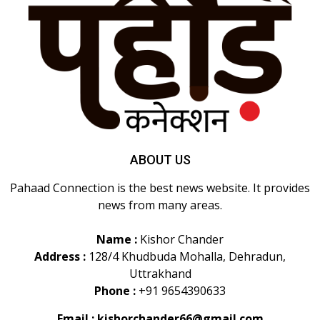
ABOUT US
Pahaad Connection is the best news website. It provides
news from many areas.
Name :
Kishor Chander
Address :
128/4 Khudbuda Mohalla, Dehradun,
Uttrakhand
Phone :
+91 9654390633
Email :
kishorchander66@gmail.com