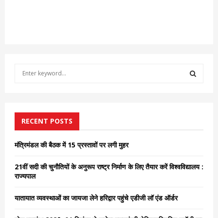
S
e
a
S
r
c
E
h
RECENT POSTS
f
A
o
मंत्रिमंडल की बैठक में 15 प्रस्तावों पर लगी मुहर
r
R
:
21वीं सदी की चुनौतियों के अनुरूप राष्ट्र निर्माण के लिए तैयार करें विश्वविद्यालय :
C
राज्यपाल
H
यातायात व्यवस्थाओं का जायजा लेने हरिद्वार पहुंचे एडीजी लॉ एंड ऑर्डर