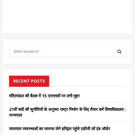
S
e
a
S
r
c
E
h
RECENT POSTS
f
A
o
मंत्रिमंडल की बैठक में 15 प्रस्तावों पर लगी मुहर
r
R
:
21वीं सदी की चुनौतियों के अनुरूप राष्ट्र निर्माण के लिए तैयार करें विश्वविद्यालय :
C
राज्यपाल
H
यातायात व्यवस्थाओं का जायजा लेने हरिद्वार पहुंचे एडीजी लॉ एंड ऑर्डर