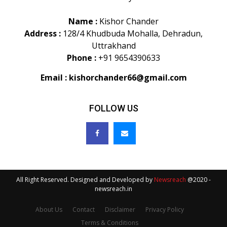
Name :
Kishor Chander
Address :
128/4 Khudbuda Mohalla, Dehradun,
Uttrakhand
Phone :
+91 9654390633
Email :
kishorchander66@gmail.com
FOLLOW US
All Right Reserved. Designed and Developed by
Newsreach
@2020 -
newsreach.in
About Us
Contact
Disclaimer
Privacy Policy
Terms & Conditions