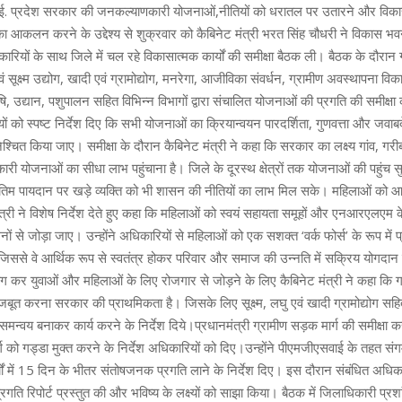
ई. प्रदेश सरकार की जनकल्याणकारी योजनाओं,नीतियों को धरातल पर उतारने और विक
का आकलन करने के उद्देश्य से शुक्रवार को कैबिनेट मंत्री भरत सिंह चौधरी ने विकास भव
रियों के साथ जिले में चल रहे विकासात्मक कार्यों की समीक्षा बैठक ली। बैठक के दौरान ग
ं सूक्ष्म उद्योग, खादी एवं ग्रामोद्योग, मनरेगा, आजीविका संवर्धन, ग्रामीण अवस्थापना व
, कृषि, उद्यान, पशुपालन सहित विभिन्न विभागों द्वारा संचालित योजनाओं की प्रगति की समीक्ष
यों को स्पष्ट निर्देश दिए कि सभी योजनाओं का क्रियान्वयन पारदर्शिता, गुणवत्ता और जव
श्चित किया जाए। समीक्षा के दौरान कैबिनेट मंत्री ने कहा कि सरकार का लक्ष्य गांव, गर
ारी योजनाओं का सीधा लाभ पहुंचाना है। जिले के दूरस्थ क्षेत्रों तक योजनाओं की पहुंच स
िम पायदान पर खड़े व्यक्ति को भी शासन की नीतियों का लाभ मिल सके। महिलाओं को आत्
मंत्री ने विशेष निर्देश देते हुए कहा कि महिलाओं को स्वयं सहायता समूहों और एनआरएलएम क
ों से जोड़ा जाए। उन्होंने अधिकारियों से महिलाओं को एक सशक्त ‘वर्क फोर्स’ के रूप में प
ससे वे आर्थिक रूप से स्वतंत्र होकर परिवार और समाज की उन्नति में सक्रिय योगदान 
ग कर युवाओं और महिलाओं के लिए रोजगार से जोड़ने के लिए कैबिनेट मंत्री ने कहा कि ग
मजबूत करना सरकार की प्राथमिकता है। जिसके लिए सूक्ष्म, लघु एवं खादी ग्रामोद्योग सह
मन्वय बनाकर कार्य करने के निर्देश दिये।प्रधानमंत्री ग्रामीण सड़क मार्ग की समीक्षा क
र्ग को गड्डा मुक्त करने के निर्देश अधिकारियों को दिए।उन्होंने पीएमजीएसवाई के तहत स
्यों में 15 दिन के भीतर संतोषजनक प्रगति लाने के निर्देश दिए। इस दौरान संबंधित अधिका
्रगति रिपोर्ट प्रस्तुत की और भविष्य के लक्ष्यों को साझा किया। बैठक में जिलाधिकारी प्रश