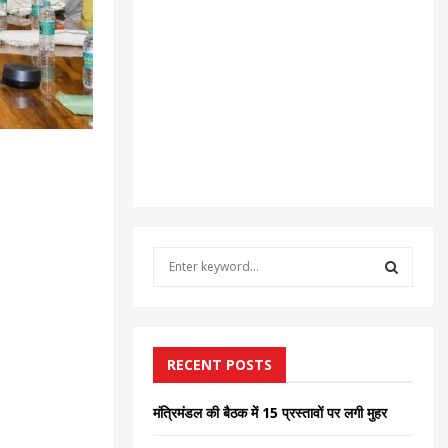
S
e
a
S
r
c
E
h
RECENT POSTS
f
A
o
मंत्रिमंडल की बैठक में 15 प्रस्तावों पर लगी मुहर
r
R
: