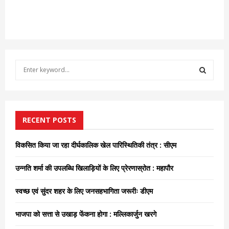
S
e
a
S
r
c
E
h
RECENT POSTS
f
A
o
विकसित किया जा रहा दीर्घकालिक खेल पारिस्थितिकी तंत्र : सीएम
r
R
:
उन्नति शर्मा की उपलब्धि खिलाड़ियों के लिए प्रेरणास्रोत : महापौर
C
स्वच्छ एवं सुंदर शहर के लिए जनसहभागिता जरूरीः डीएम
H
भाजपा को सत्ता से उखाड़ फेंकना होगा : मल्लिकार्जुन खरगे