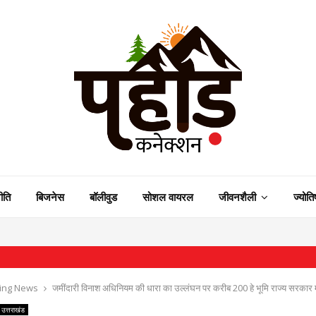
ीति
बिजनेस
बॉलीवुड
सोशल वायरल
जीवनशैली
ज्योति
⇝ विकसित क
ing News
जमींदारी विनाश अधिनियम की धारा का उल्लंघन पर करीब 200 हे भूमि राज्य सरकार मे
उत्तराखंड