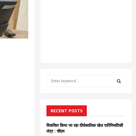
S
e
a
S
r
c
E
h
RECENT POSTS
f
A
o
विकसित किया जा रहा दीर्घकालिक खेल पारिस्थितिकी
r
R
तंत्र : सीएम
: