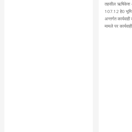
तहसील ऋषिकेश अन
107.12 हे0 भूमि 
अन्तर्गत कार्यव
मामले पर कार्यवा