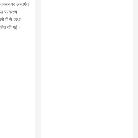
िकासनगर अन्तर्गत
कुल प्रकरण
ं में से 280
निहित की गई।