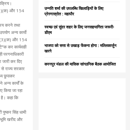
 सक्रिय।
C
उन्नति शर्मा की उपलब्धि खिलाड़ियों के लिए
)(3)(क) और 154
प्रेरणास्रोत : महापौर
H
क्रय करने तथा
स्वच्छ एवं सुंदर शहर के लिए जनसहभागिता जरूरीः
पयोग अन्य कार्याे
डीएम
(4)(3)(क) और 154
भाजपा को सत्ता से उखाड़ फेंकना होगा : मल्लिकार्जुन
टेªक कर कार्यवाही
खरगे
 ही परगनाधिकारी
ेश जारी कर दिए
करनपुर मंडल की मासिक सांगठनिक बैठक आयोजित
ूप से राज्य सरकार
थ्य छुपाकर
 अन्य कार्यों के
िए किया जा रहा
े है। कहा कि
ी पुष्कर सिंह धामी
ित भूमि खरीद और