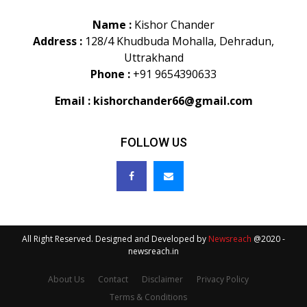
Name :
Kishor Chander
Address :
128/4 Khudbuda Mohalla, Dehradun,
Uttrakhand
Phone :
+91 9654390633
Email :
kishorchander66@gmail.com
FOLLOW US
All Right Reserved. Designed and Developed by
Newsreach
@2020 -
newsreach.in
About Us
Contact
Disclaimer
Privacy Policy
Terms & Conditions