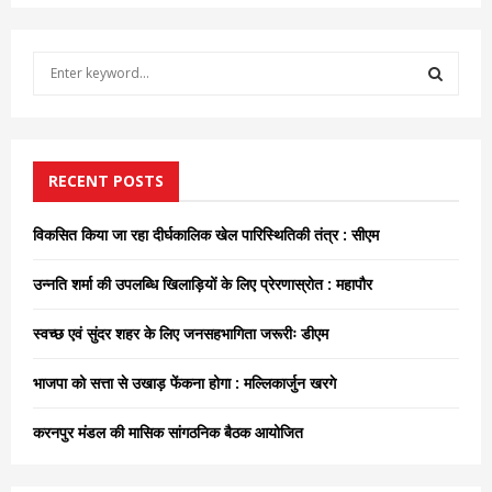
S
e
a
S
r
c
E
h
RECENT POSTS
f
A
o
विकसित किया जा रहा दीर्घकालिक खेल पारिस्थितिकी तंत्र : सीएम
r
R
:
उन्नति शर्मा की उपलब्धि खिलाड़ियों के लिए प्रेरणास्रोत : महापौर
C
स्वच्छ एवं सुंदर शहर के लिए जनसहभागिता जरूरीः डीएम
H
भाजपा को सत्ता से उखाड़ फेंकना होगा : मल्लिकार्जुन खरगे
करनपुर मंडल की मासिक सांगठनिक बैठक आयोजित