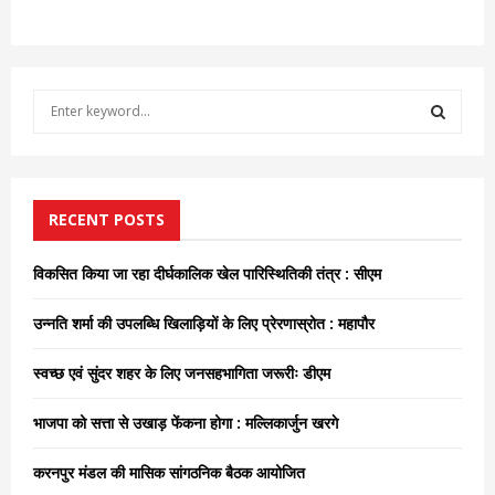
S
e
a
S
r
c
E
h
RECENT POSTS
f
A
o
विकसित किया जा रहा दीर्घकालिक खेल पारिस्थितिकी तंत्र : सीएम
r
R
:
उन्नति शर्मा की उपलब्धि खिलाड़ियों के लिए प्रेरणास्रोत : महापौर
C
स्वच्छ एवं सुंदर शहर के लिए जनसहभागिता जरूरीः डीएम
H
भाजपा को सत्ता से उखाड़ फेंकना होगा : मल्लिकार्जुन खरगे
करनपुर मंडल की मासिक सांगठनिक बैठक आयोजित