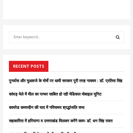
S
e
a
S
r
c
E
h
RECENT POSTS
f
A
o
पुनर्वास और मुआवजे के मोर्चे पर धामी सरकार पूरी तरह नाकाम : डॉ. प्रतिमा सिंह
r
R
:
कांवड़ मेले में मील का पत्थर साबित हो रही मेडिकल मोबाइल यूनिट
C
कामरेड कमरुद्दीन की याद में गरिमामय श्रद्धांजलि सभा
H
सहकारिता में हरियाणा व उत्तराखंड मिलकर करेंगे कामः डाॅ. धन सिंह रावत