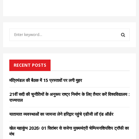
S
e
a
S
r
c
E
h
RECENT POSTS
f
A
o
मंत्रिमंडल की बैठक में 15 प्रस्तावों पर लगी मुहर
r
R
:
21वीं सदी की चुनौतियों के अनुरूप राष्ट्र निर्माण के लिए तैयार करें विश्वविद्यालय :
C
राज्यपाल
H
यातायात व्यवस्थाओं का जायजा लेने हरिद्वार पहुंचे एडीजी लॉ एंड ऑर्डर
खेल महाकुंभ 2026ः 01 सितंबर से सजेगा मुख्यमंत्री चेम्पियनशिपशिप ट्रॉफी का
मंच