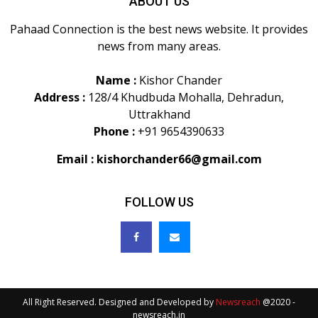
ABOUT US
Pahaad Connection is the best news website. It provides
news from many areas.
Name :
Kishor Chander
Address :
128/4 Khudbuda Mohalla, Dehradun,
Uttrakhand
Phone :
+91 9654390633
Email :
kishorchander66@gmail.com
FOLLOW US
All Right Reserved. Designed and Developed by
Newsreach
@2020 -
newsreach.in