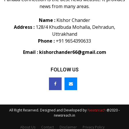
news from many areas.
Name :
Kishor Chander
Address :
128/4 Khudbuda Mohalla, Dehradun,
Uttrakhand
Phone :
+91 9654390633
Email :
kishorchander66@gmail.com
FOLLOW US
All Right Reserved. Designed and Developed by
Newsreach
@2020 -
newsreach.in
About Us
Contact
Disclaimer
Privacy Policy