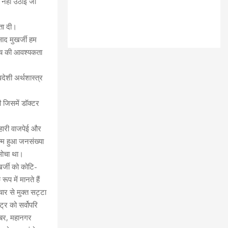
ी नहीं उठाई जा
कता दी।
साद मुखर्जी हम
 मंच की आवश्यकता
वदेशी अर्थशास्त्र
ी जिसमें डॉक्टर
िहारी वाजपेई और
न्म हुआ जनसंख्या
े सोचा था।
खर्जी को कोटि-
प में मानते हैं
ार से मुक्त सट्टा
र को सर्वोपरि
डाबर, महानगर