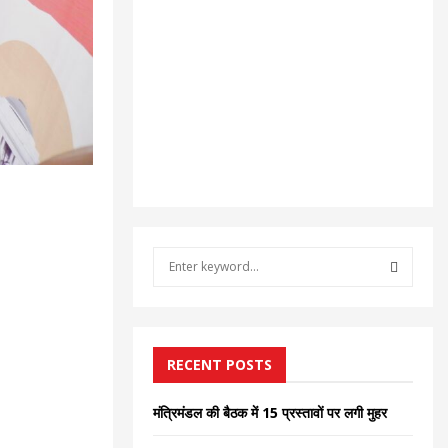
S
e
a
S
r
c
E
h
RECENT POSTS
f
A
o
मंत्रिमंडल की बैठक में 15 प्रस्तावों पर लगी मुहर
r
R
: