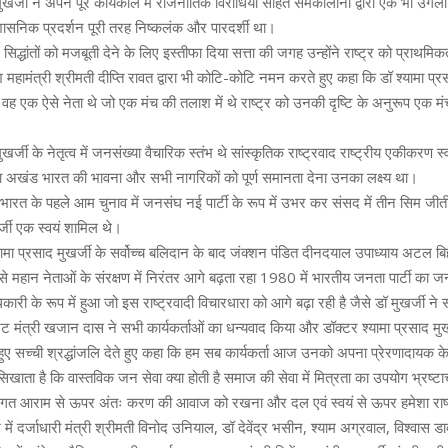
मुखर्जी ने अपने पूरे कार्यकाल में राजनीतिक विरोधियों सहित समकालीनों द्वारा एक भी उंगल
सनिक प्रदर्शन पूरी तरह निष्कलंक और पारदर्शी था।
 सिद्धांतों को मजबूती देने के लिए इस्तीफा दिया सत्ता की जगह उन्होंने राष्ट्र को प्राथमि
देश महामंत्री श्रीमती दीप्ति रावत द्वारा भी कोटि-कोटि नमन करते हुए कहा कि डॉ श्यामा प्र
हैं वह एक ऐसे नेता थे जो एक मंच की तलाश में थे राष्ट्र को उनकी दृष्टि के अनुरूप एक
ुखर्जी के नेतृत्व में जनसंख्या वैचारिक स्तंभ थे सांस्कृतिक राष्ट्रवाद राष्ट्रीय एकीकरण स्
देना अखंड भारत की भावना और सभी नागरिकों को पूर्ण समानता देना उनका लक्ष्य था।
 भारत के पहले आम चुनाव में जनसंघ नई पार्टी के रूप में उभर कर संसद में तीन सिम जीत
र्जी एक स्वयं शामिल थे।
मा प्रसाद मुखर्जी के सर्वोच्च बलिदान के बाद जंक्शन पंडित दीनदयाल उपाध्याय अटल ब
 महान नेताओं के संरक्षण में निरंतर आगे बढ़ता रहा 1980 में भारतीय जनता पार्टी का ज
ाधिकारी के रूप में हुआ जो इस राष्ट्रवादी विचारधारा को आगे बढ़ा रही है जैसे डॉ मुखर्जी न
िनेट मंत्री खजान दास ने सभी कार्यकर्ताओं का धन्यवाद किया और डॉक्टर श्यामा प्रसाद मु
 सच्ची श्रद्धांजलि देते हुए कहा कि हम सब कार्यकर्ता आज उनको अपना प्रेरणादायक के रू
खाता है कि वास्तविक जन सेवा क्या होती है समाज की सेवा में मित्रता का उपयोग भ्रष्टाच
तिगत आराम से ऊपर अंतः करण की आवाज को रखना और दल एवं स्वयं से ऊपर हमेशा राष्ट्
में दर्जाधारी मंत्री श्रीमती विनोद उनियाल, डॉ देवेंद्र भसीन, श्याम अग्रवाल, विश्वास 