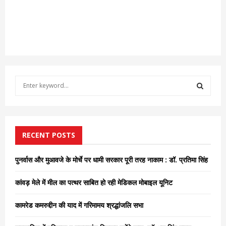
S
e
a
S
r
c
E
h
RECENT POSTS
f
A
o
पुनर्वास और मुआवजे के मोर्चे पर धामी सरकार पूरी तरह नाकाम : डॉ. प्रतिमा सिंह
r
R
:
कांवड़ मेले में मील का पत्थर साबित हो रही मेडिकल मोबाइल यूनिट
C
कामरेड कमरुद्दीन की याद में गरिमामय श्रद्धांजलि सभा
H