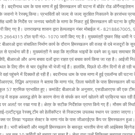
है। बद्रीनाथ धाम के पास माणा में हुई हिमस्खलन की घटना में बॉर्डर रोड ऑर्गेनाइज़ेशन 
के जवानो ने रेस्क्यू किया। प्रभावितों को जल्द से जल्द सुरक्षित निकालने के हरसंभव प्
र सिंह धामी के निर्देश पर जनपद चमोली के माणा के निकट हुई हिमस्खलन की घटना के दृष्ट
जारी किए गए है। उत्तराखण्ड शासन द्वारा हेल्पलाइन नंबर मोबाईल नं.- 82188670
5 2664315 टोल फ्री नं0- 1070 जारी किए गए है। मुख्यमंत्री पुष्कर सिंह धामी ने 
 बीआरओ द्वारा संचालित निर्माण कार्य के दौरान हिमस्खलन की वजह से दबे मजदूरों के सुरक
से प्रार्थना की है। मुख्यमंत्री ने कहा कि श्रमिक भाइयों के दबने का दुःखद समाचार मिल
पी, बीआरओ और अन्य बचाव दलों द्वारा राहत एवं बचाव कार्य किया जा रहा है। आईजी नि
ल के लिए तीन से चार एंबुलेंस भी भेजी गई हैं। हालांकि, पिछले दो-तीन दिनों से हो रही भा
हां पहुंचने में दिक्कतें हो रही हैं। बदरीनाथ धाम के पास माणा में हुई एवलॉन्च की घटना के
ीआरएफ, रिद्धिम अग्रवाल ने बताया कि माणा गांव, ज़िला चमोली के पास हिमस्खलन की घटना
 कुल 57 श्रमिक प्रभावित हुए। कमांडेंट बीआरओ के अनुसार, एसडीआरएफ की एक टीम
ड़ में सड़क अवरुद्ध होने के कारण सेना से संपर्क कर मार्ग खोलने की प्रक्रिया चल रही 
पर अलर्ट पर रखा गया है। क्षेत्र के सटीक निर्देशांक प्राप्त किये गए हैं। मौसम की स्थिति
-एल्टीट्यूड रेस्क्यू टीम को हेलीकॉप्टर से निकटतम उपलब्ध स्थान पर उतारा जाएगा।
म एक्स पर लिखा ‘गढ़वाल सेक्टर के माणा गांव के पास जीआरईएफ कैंप पर हिमस्खलन हुआ।
का है। भारी बर्फबारी और मामूली हिमस्खलन के बावजूद भारतीय सेना की आईबेक्स ब्रिगेड 
 अब तक 10 कर्मियों को बचाया जा चुका है। सेना द्वारा उन्हें चिकित्सा सहायता प्रदान 