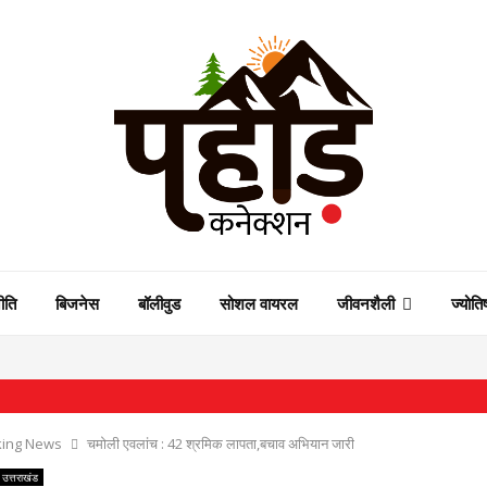
ीति
बिजनेस
बॉलीवुड
सोशल वायरल
जीवनशैली
ज्योति
⇝ 
king News
चमोली एवलांच : 42 श्रमिक लापता,बचाव अभियान जारी
उत्तराखंड