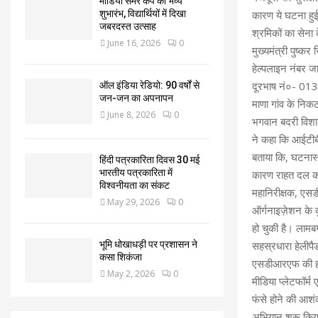
मीडिया समर कैंप का भव्य
कारण ये घटना हुई 
शुभारंभ, विद्यार्थियों में दिखा
जबरदस्त उत्साह
श्रमिकों का सेना 
June 16, 2026
0
मुख्यमंत्री पुष्क
हेल्पलाइन नंबर 
दूरभाष नं०- 013
ऑल इंडिया रेडियो: 90 वर्षों से
जन-जन का अपनापन
माणा गांव के निकट
June 8, 2026
0
भगवान बदरी विशाल 
ने कहा कि आईटीबी
बताया कि, घटनास्थ
हिंदी पत्रकारिता दिवस 30 मई
भारतीय पत्रकारिता में
कारण राहत दल को व
विश्वनीयता का संकट
महानिरीक्षक, एसड
May 29, 2026
0
ऑर्गनाइज़ेशन के
हो चुकी है। लामबग
भूमि धोखाधड़ी पर प्रशासन ने
सहस्रधारा हेलीपैड 
कसा शिकंजा
एसडीआरएफ की हाई
May 2, 2026
0
मीडिया प्लेटफॉर्
फंसे होने की आशं
अभियान शुरू किया।