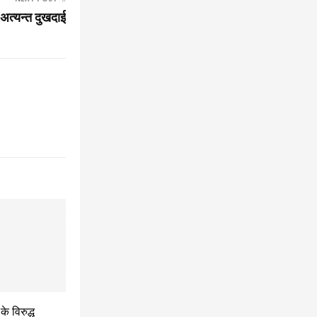
 अत्यन्त दुखदाई
े विरुद्ध