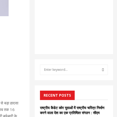
S
e
a
S
r
c
E
h
RECENT POSTS
f
A
से बड़ा हादसा
o
राष्ट्रीय कैडेट कोर युवाओं में राष्ट्रीय चरित्र निर्माण
। अब तक 16
r
R
करने वाला देश का एक प्रतिष्ठित संगठन : सीएम
 बर्फबारी के
: