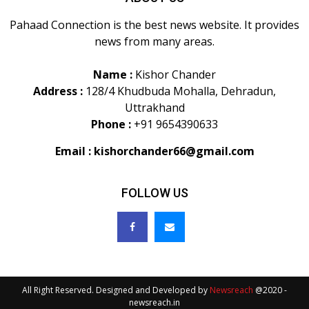
Pahaad Connection is the best news website. It provides
news from many areas.
Name :
Kishor Chander
Address :
128/4 Khudbuda Mohalla, Dehradun,
Uttrakhand
Phone :
+91 9654390633
Email :
kishorchander66@gmail.com
FOLLOW US
All Right Reserved. Designed and Developed by
Newsreach
@2020 -
newsreach.in