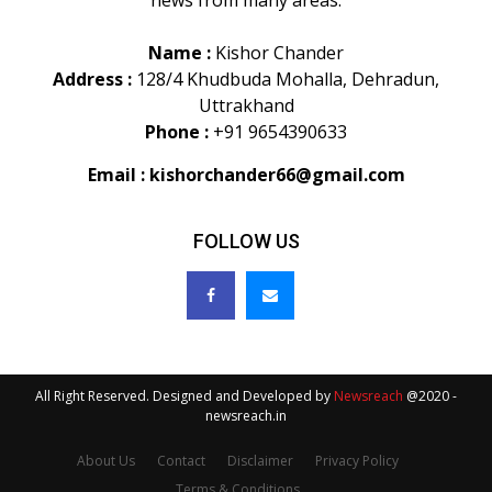
Name :
Kishor Chander
Address :
128/4 Khudbuda Mohalla, Dehradun,
Uttrakhand
Phone :
+91 9654390633
Email :
kishorchander66@gmail.com
FOLLOW US
All Right Reserved. Designed and Developed by
Newsreach
@2020 -
newsreach.in
About Us
Contact
Disclaimer
Privacy Policy
Terms & Conditions