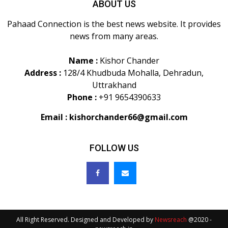
ABOUT US
Pahaad Connection is the best news website. It provides
news from many areas.
Name :
Kishor Chander
Address :
128/4 Khudbuda Mohalla, Dehradun,
Uttrakhand
Phone :
+91 9654390633
Email :
kishorchander66@gmail.com
FOLLOW US
All Right Reserved. Designed and Developed by
Newsreach
@2020 -