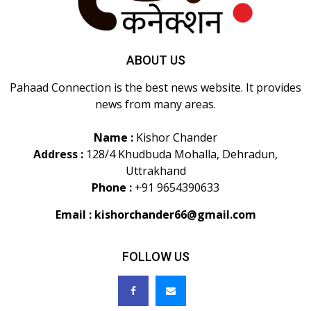
ABOUT US
Pahaad Connection is the best news website. It provides
news from many areas.
Name :
Kishor Chander
Address :
128/4 Khudbuda Mohalla, Dehradun,
Uttrakhand
Phone :
+91 9654390633
Email :
kishorchander66@gmail.com
FOLLOW US