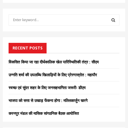
S
e
a
S
r
c
E
h
RECENT POSTS
f
A
o
विकसित किया जा रहा दीर्घकालिक खेल पारिस्थितिकी तंत्र : सीएम
r
R
:
उन्नति शर्मा की उपलब्धि खिलाड़ियों के लिए प्रेरणास्रोत : महापौर
C
स्वच्छ एवं सुंदर शहर के लिए जनसहभागिता जरूरीः डीएम
H
भाजपा को सत्ता से उखाड़ फेंकना होगा : मल्लिकार्जुन खरगे
करनपुर मंडल की मासिक सांगठनिक बैठक आयोजित