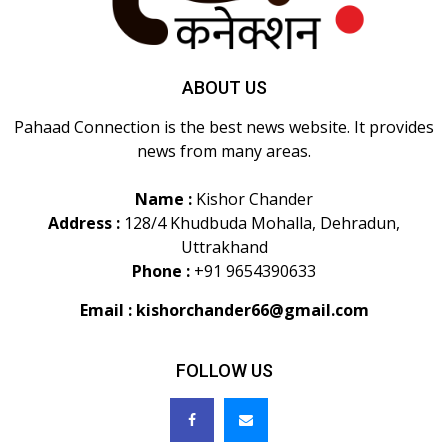
ABOUT US
Pahaad Connection is the best news website. It provides
news from many areas.
Name :
Kishor Chander
Address :
128/4 Khudbuda Mohalla, Dehradun,
Uttrakhand
Phone :
+91 9654390633
Email :
kishorchander66@gmail.com
FOLLOW US