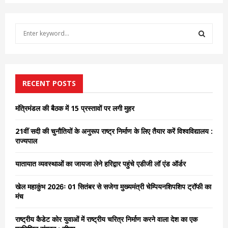
S
e
a
S
r
c
E
h
RECENT POSTS
f
A
o
मंत्रिमंडल की बैठक में 15 प्रस्तावों पर लगी मुहर
r
R
:
21वीं सदी की चुनौतियों के अनुरूप राष्ट्र निर्माण के लिए तैयार करें विश्वविद्यालय :
C
राज्यपाल
H
यातायात व्यवस्थाओं का जायजा लेने हरिद्वार पहुंचे एडीजी लॉ एंड ऑर्डर
खेल महाकुंभ 2026ः 01 सितंबर से सजेगा मुख्यमंत्री चेम्पियनशिपशिप ट्रॉफी का
मंच
राष्ट्रीय कैडेट कोर युवाओं में राष्ट्रीय चरित्र निर्माण करने वाला देश का एक