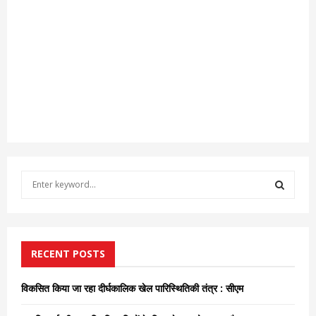
S
e
a
S
r
c
E
h
RECENT POSTS
f
A
o
विकसित किया जा रहा दीर्घकालिक खेल पारिस्थितिकी तंत्र : सीएम
r
R
: