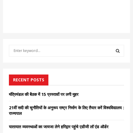
S
e
a
S
r
c
E
h
RECENT POSTS
f
A
o
मंत्रिमंडल की बैठक में 15 प्रस्तावों पर लगी मुहर
r
R
:
21वीं सदी की चुनौतियों के अनुरूप राष्ट्र निर्माण के लिए तैयार करें विश्वविद्यालय :
C
राज्यपाल
H
यातायात व्यवस्थाओं का जायजा लेने हरिद्वार पहुंचे एडीजी लॉ एंड ऑर्डर