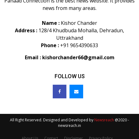
Pahaad Connection is the best news website. It provides
news from many areas.
Name :
Kishor Chander
Address :
128/4 Khudbuda Mohalla, Dehradun,
Uttrakhand
Phone :
+91 9654390633
Email :
kishorchander66@gmail.com
FOLLOW US
All Right Reserved. Designed and Developed by
Newsreach
@2020 -
newsreach.in
About Us
Contact
Disclaimer
Privacy Policy