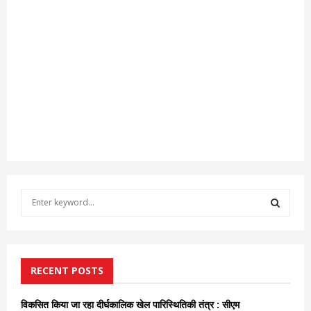
S
e
a
S
r
c
E
h
RECENT POSTS
f
A
o
विकसित किया जा रहा दीर्घकालिक खेल पारिस्थितिकी तंत्र : सीएम