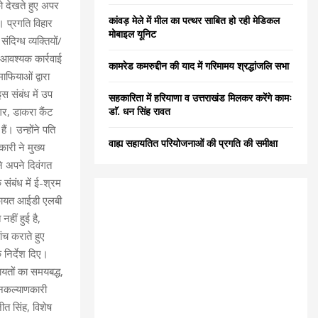
ो देखते हुए अपर
C
कांवड़ मेले में मील का पत्थर साबित हो रही मेडिकल
 प्रगति विहार
मोबाइल यूनिट
दिग्ध व्यक्तियों/
H
 आवश्यक कार्रवाई
कामरेड कमरुद्दीन की याद में गरिमामय श्रद्धांजलि सभा
ाफियाओं द्वारा
 संबंध में उप
सहकारिता में हरियाणा व उत्तराखंड मिलकर करेंगे कामः
डाॅ. धन सिंह रावत
गर, डाकरा कैंट
ं। उन्होंने पति
वाह्य सहायतित परियोजनाओं की प्रगति की समीक्षा
ारी ने मुख्य
ने अपने दिवंगत
ंबंध में ई-श्रम
शिकायत आईडी एलबी
हीं हुई है,
च कराते हुए
 निर्देश दिए।
ायतों का समयबद्ध,
जनकल्याणकारी
त सिंह, विशेष