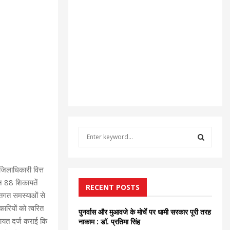
S
e
a
S
r
जिलाधिकारी वित्त
c
E
ान 88 शिकायतें
h
RECENT POSTS
्तिगत समस्याओं से
f
A
o
ारियों को त्वरित
पुनर्वास और मुआवजे के मोर्चे पर धामी सरकार पूरी तरह
r
R
िकायत दर्ज कराई कि
नाकाम : डॉ. प्रतिमा सिंह
: