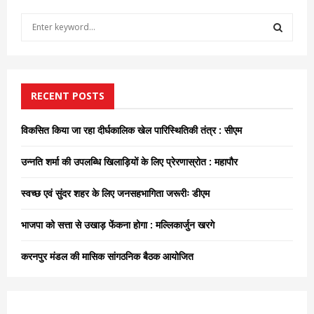
S
e
a
S
r
c
E
h
RECENT POSTS
f
A
o
विकसित किया जा रहा दीर्घकालिक खेल पारिस्थितिकी तंत्र : सीएम
r
R
:
उन्नति शर्मा की उपलब्धि खिलाड़ियों के लिए प्रेरणास्रोत : महापौर
C
स्वच्छ एवं सुंदर शहर के लिए जनसहभागिता जरूरीः डीएम
H
भाजपा को सत्ता से उखाड़ फेंकना होगा : मल्लिकार्जुन खरगे
करनपुर मंडल की मासिक सांगठनिक बैठक आयोजित