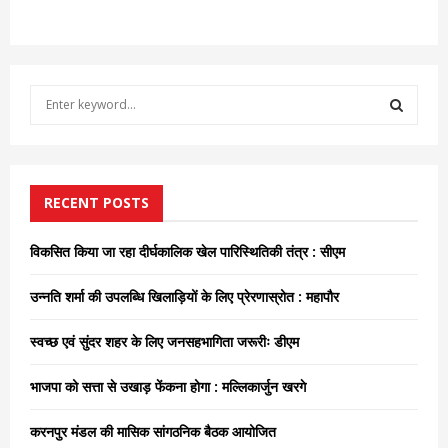
S
e
a
S
r
c
E
h
RECENT POSTS
f
A
o
विकसित किया जा रहा दीर्घकालिक खेल पारिस्थितिकी तंत्र : सीएम
r
R
:
उन्नति शर्मा की उपलब्धि खिलाड़ियों के लिए प्रेरणास्रोत : महापौर
C
स्वच्छ एवं सुंदर शहर के लिए जनसहभागिता जरूरीः डीएम
H
भाजपा को सत्ता से उखाड़ फेंकना होगा : मल्लिकार्जुन खरगे
करनपुर मंडल की मासिक सांगठनिक बैठक आयोजित