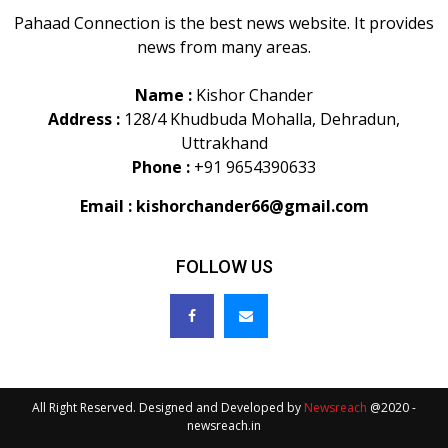
Pahaad Connection is the best news website. It provides
news from many areas.
Name :
Kishor Chander
Address :
128/4 Khudbuda Mohalla, Dehradun,
Uttrakhand
Phone :
+91 9654390633
Email :
kishorchander66@gmail.com
FOLLOW US
All Right Reserved. Designed and Developed by
Newsreach
@2020 -
newsreach.in