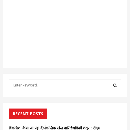
S
e
a
S
r
c
E
h
RECENT POSTS
f
A
o
विकसित किया जा रहा दीर्घकालिक खेल पारिस्थितिकी तंत्र : सीएम