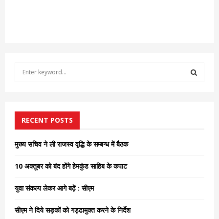
S
e
a
S
r
c
E
h
RECENT POSTS
f
A
o
मुख्य सचिव ने ली राजस्व वृद्धि के सम्बन्ध में बैठक
r
R
:
10 अक्तूबर को बंद होंगे हेमकुंड साहिब के कपाट
C
युवा संकल्प लेकर आगे बढ़ें : सीएम
H
सीएम ने दिये सड़कों को गड्ढामुक्त करने के निर्देश