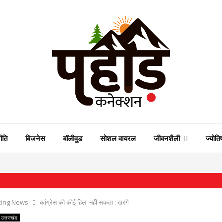
ीति
बिजनेस
बॉलीवुड
सोशल वायरल
जीवनशैली
ज्योति
⇝ मंत्रिमं
king News
कांग्रेस को कोई हिला नहीं सकता : खरगे
उत्तराखंड