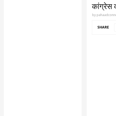
कांग्रेस
by
pahaadconne
SHARE