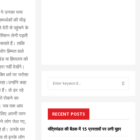
ें ने उनका भव्य
 समर्थकों की भीड़
देरी से पहुंचने के
परमिशन लेनी पड़ती
सताते हैं। ताकि
ोग हिम्मत वाले
ाखंड या हिमालय को
रा नहीं देखेंगे।
्ति धर्म पर भरोसा
S
रहा।उन्होंने कहा
e
 हैं। वो डर रहे
a
S
 को रोकने का
r
हैं। जब तक आप
c
E
के लिए अपनी जान
h
RECENT POSTS
f
A
तने लोग जेल गए,
o
रहे हो। उनके घर
मंत्रिमंडल की बैठक में 15 प्रस्तावों पर लगी मुहर
r
R
ाया तो इनके लोग
: