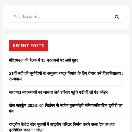
S
e
a
S
r
c
E
h
RECENT POSTS
f
A
o
मंत्रिमंडल की बैठक में 15 प्रस्तावों पर लगी मुहर
r
R
:
21वीं सदी की चुनौतियों के अनुरूप राष्ट्र निर्माण के लिए तैयार करें विश्वविद्यालय :
C
राज्यपाल
H
यातायात व्यवस्थाओं का जायजा लेने हरिद्वार पहुंचे एडीजी लॉ एंड ऑर्डर
खेल महाकुंभ 2026ः 01 सितंबर से सजेगा मुख्यमंत्री चेम्पियनशिपशिप ट्रॉफी का
मंच
राष्ट्रीय कैडेट कोर युवाओं में राष्ट्रीय चरित्र निर्माण करने वाला देश का एक
प्रतिष्ठित संगठन : सीएम