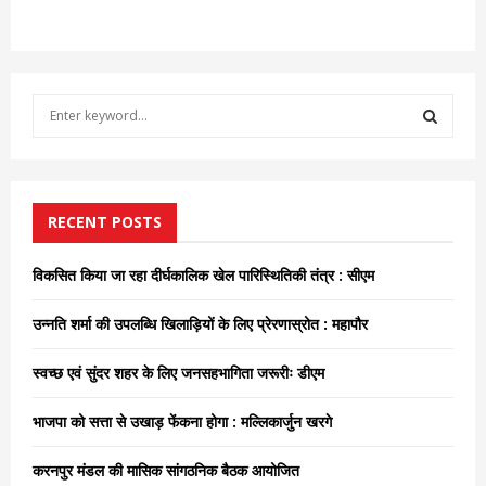
S
e
a
S
r
c
E
h
RECENT POSTS
f
A
o
विकसित किया जा रहा दीर्घकालिक खेल पारिस्थितिकी तंत्र : सीएम
r
R
:
उन्नति शर्मा की उपलब्धि खिलाड़ियों के लिए प्रेरणास्रोत : महापौर
C
स्वच्छ एवं सुंदर शहर के लिए जनसहभागिता जरूरीः डीएम
H
भाजपा को सत्ता से उखाड़ फेंकना होगा : मल्लिकार्जुन खरगे
करनपुर मंडल की मासिक सांगठनिक बैठक आयोजित