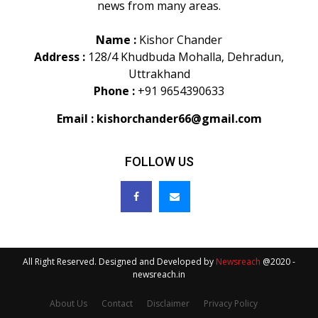
news from many areas.
Name :
Kishor Chander
Address :
128/4 Khudbuda Mohalla, Dehradun,
Uttrakhand
Phone :
+91 9654390633
Email :
kishorchander66@gmail.com
FOLLOW US
All Right Reserved. Designed and Developed by
Newsreach
@2020 -
newsreach.in
About Us
Contact
Disclaimer
Privacy Policy