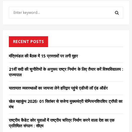
S
e
a
S
r
c
E
h
RECENT POSTS
f
A
o
मंत्रिमंडल की बैठक में 15 प्रस्तावों पर लगी मुहर
r
R
:
21वीं सदी की चुनौतियों के अनुरूप राष्ट्र निर्माण के लिए तैयार करें विश्वविद्यालय :
C
राज्यपाल
H
यातायात व्यवस्थाओं का जायजा लेने हरिद्वार पहुंचे एडीजी लॉ एंड ऑर्डर
खेल महाकुंभ 2026ः 01 सितंबर से सजेगा मुख्यमंत्री चेम्पियनशिपशिप ट्रॉफी का
मंच
राष्ट्रीय कैडेट कोर युवाओं में राष्ट्रीय चरित्र निर्माण करने वाला देश का एक
प्रतिष्ठित संगठन : सीएम