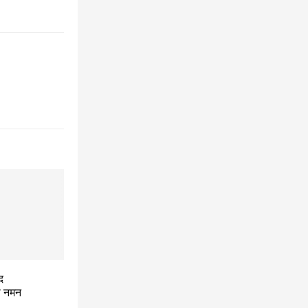
द
ो नमन