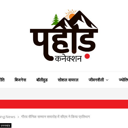
ीति
बिजनेस
बॉलीवुड
सोशल वायरल
जीवनशैली
ज्योति
⇝ राष्ट
ing News
गौरव सैनिक सम्मान समारोह में सीएम ने किया प्रतिभाग
उत्तराखंड