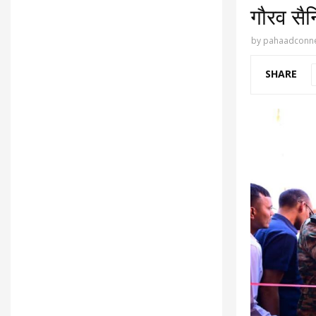
गौरव सैन
by
pahaadconne
SHARE