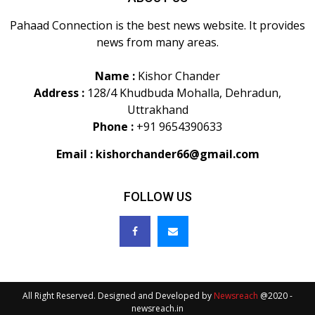
Pahaad Connection is the best news website. It provides
news from many areas.
Name :
Kishor Chander
Address :
128/4 Khudbuda Mohalla, Dehradun,
Uttrakhand
Phone :
+91 9654390633
Email :
kishorchander66@gmail.com
FOLLOW US
All Right Reserved. Designed and Developed by
Newsreach
@2020 -
newsreach.in