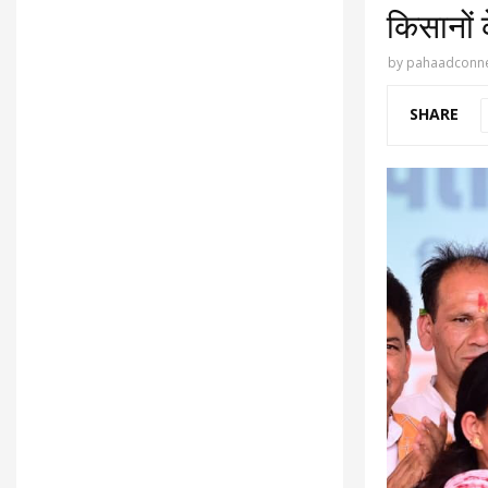
किसानों क
by
pahaadconne
SHARE