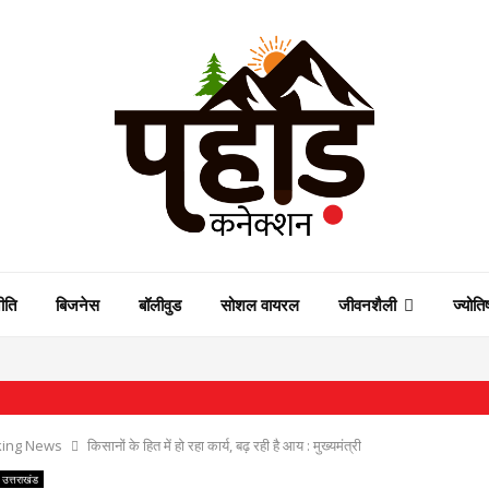
ीति
बिजनेस
बॉलीवुड
सोशल वायरल
जीवनशैली
ज्योति
⇝ पुनर्वास औ
king News
किसानों के हित में हो रहा कार्य, बढ़ रही है आय : मुख्यमंत्री
उत्तराखंड