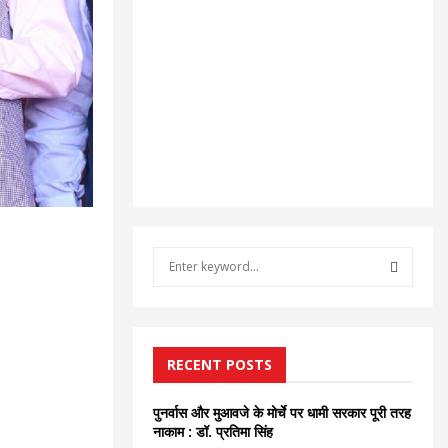
S
e
a
S
r
c
E
h
RECENT POSTS
f
A
o
पुनर्वास और मुआवजे के मोर्चे पर धामी सरकार पूरी तरह
r
R
नाकाम : डॉ. प्रतिमा सिंह
: