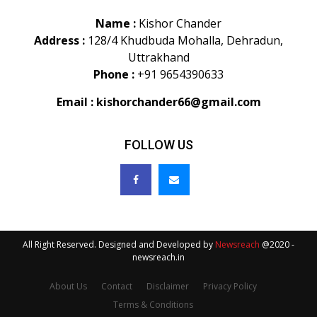
Name :
Kishor Chander
Address :
128/4 Khudbuda Mohalla, Dehradun,
Uttrakhand
Phone :
+91 9654390633
Email :
kishorchander66@gmail.com
FOLLOW US
All Right Reserved. Designed and Developed by
Newsreach
@2020 -
newsreach.in
About Us
Contact
Disclaimer
Privacy Policy
Terms & Conditions